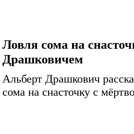
Ловля сома на снасточ
Драшковичем
Альберт Драшкович расска
сома на снасточку с мёртв